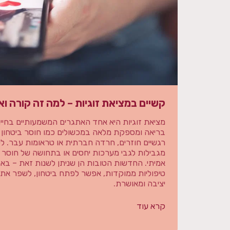
קשיים במציאת זוגיות – למה זה קורה וא
מציאת זוגיות היא אחד האתגרים המשמעותיים בחיים
בריאה ומספקת מלאה במכשולים כמו חוסר ביטחון ע
רגשיים חוזרים, חרדה חברתית או טראומות עבר. לעי
מגבילות לגבי מערכות יחסים או בתחושה של חוסר מ
אמיתי. החדשות הטובות הן שניתן לשנות זאת – בא
טיפוליות ממוקדות, אפשר לפתח ביטחון, לשפר את ה
יציבה ומאושרת.
קרא עוד