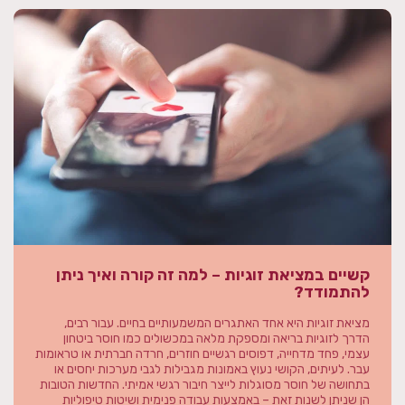
קשיים במציאת זוגיות – למה זה קורה ואיך ניתן
להתמודד?
מציאת זוגיות היא אחד האתגרים המשמעותיים בחיים. עבור רבים,
הדרך לזוגיות בריאה ומספקת מלאה במכשולים כמו חוסר ביטחון
עצמי, פחד מדחייה, דפוסים רגשיים חוזרים, חרדה חברתית או טראומות
עבר. לעיתים, הקושי נעוץ באמונות מגבילות לגבי מערכות יחסים או
בתחושה של חוסר מסוגלות לייצר חיבור רגשי אמיתי. החדשות הטובות
הן שניתן לשנות זאת – באמצעות עבודה פנימית ושיטות טיפוליות